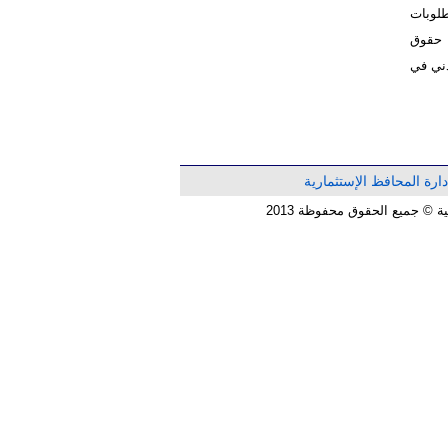
ع المطلوبات
سبته 1.08% . أما مجموع حقوق
حقوق الملكية بمقدار521,126 دينار أردني في
دارة المحافظ الإستثمارية
© جميع الحقوق محفوظة 2013