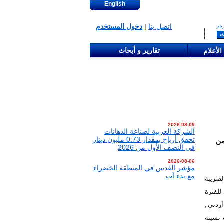
English
مز
اتصل بنا
|
دخول المستخدم
تقارير و أبحاث
الأعلام
2026-08-09
الشركة العربية لصناعة الدهانات
تحقق أرباح بمقدار 0.73 مليون دينار
لى من
في النصف الأول من 2026
2026-08-06
مؤشر القدس في المنطقة الخضراء
مع بدء آب
ترة بعد الضريبة
ضريبة بمقدار66,712 دينار أردني للفترة
8.% . أما مجموع الموجودات بلغت 784,036 دينار أردني ,
ة العام 2024 بارتفاع بلغت نسبته