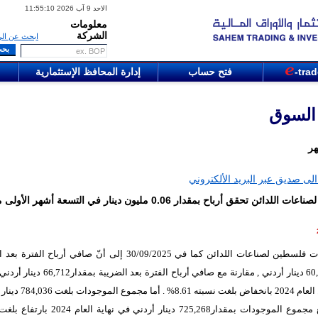
الاحد 9 آب 2026 11:55:10
معلومات
الشركة
ابحث عن الر
-tra
فتح حساب
إدارة المحافظ الإستثمارية
 السوق
هر
لى صديق عبر البريد الألكتروني
فلسطين لصناعات اللدائن تحقق أرباح بمقدار 0.06 مليون دينار في التسعة أشهر الأو
تشير بيانات فلسطين لصناعات اللدائن كما في 30/09/2025 إلى أنّ صافي أرباح الف
بلغت 60,966 دينار أردني , مقارنة مع صافي أرباح الفترة بعد ال
نفسها من العام 2024 بانخفاض بلغت نسبته 61
مقارنة مع مجموع الموجودات بمقدار725,268 دينار أردني في نهاي