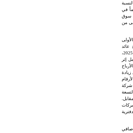
لنسبة
اً في
كر أن هيئة سوق
لى من
لأولى
عائد
لمساهميْ الشركة الأم بمقدار 14.90 مليون دولار في التسعة أشهر الأولى من 2025،
 جاء ذلك بالمجمل إثر
لأرباح
زيادة
لأرقام
، أفصحت شركة
نار في التسعة
 المقابل.
شركات
فترية
صافي