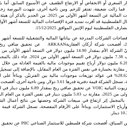
ار السعري أو الانخفاض
أو الارتفاع
الطفيف عن الأسبوع السابق. أما با
 فما زالت ضعيفة، تفتقر للزخم. ومن ناحية أخرى، شهدت البورصة زخم
الافصاحات المالية عن التسعة أشهر الأولى من 2025. من الجدير بالذ
ل الفلسطينية قد أقرت تمديد فترة الإفصاحات المالية للتسعة أشهر الأو
.
احات الشركات المدرجة عن بياناتها المالية والتشغيلية للتسعة أشهر ا
ARKAAN
عن تحقيق صافي ربح 
مقارنة ب 7.38 مليون دولار في التسعة أشهر الأولى من 2024.
تسجيل 6.28 مليون دولار أرباح تقييم موجودات مالية بالقيمة العادلة من خلال ا
 مقارنة بخسارة في نفس الفترة من العام المقابل، بالإضافة إلى تسجيل 
بمقدار 28.62% في عوائد توزيعات موجودات مالية بين الفترتيْن. وبناءاً على ا
المفصحة، تسجل الشركة قيمة دفترية قدرها 3.61 دولار. ومن ناحية أخرى
يوت النباتية
VOIC
عن تحقيق صافي ربح بمقدار 6.89 مليون دي
أشهر الأولى من 2025، مقارنة ب 5.03 مليون دينار في نفس الفترة من العام
بالمجمل إثر ارتفاع في مبيعات الشركة وحصتها من نتائج أعمال ال
وأرباح الاستثمارات. وبناءاً على الأرقام المفصحة، تسجل الشركة قيمة د
.
 السياق، أفصحت شركة فلسطين للاستثمار الصناعي
PIIC
عن تحقيق 