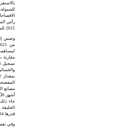
بالاستقر
للسيولة،
رأس الما
2025 للمصارف الفلسطينية ليوم الإثنين الموافق 15/12/2025
وضمن إفص
من 2025، أفصحت شركة أركان العقارية
والخسائر
مصانع الز
جاء ذلك 
الحليفة 
قدرها 10.34 دينار
وفي نفس