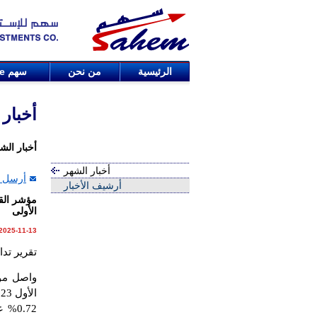
الرئيسية
من نحن
سهم
de
أخبار
أخبار الش
أخبار الشهر
أرسل ا
أرشيف الأخبار
الأولى
2025-11-13
تقرير تداول 
واصل مؤش
الأول 2023 ويخترق حاجز ال600 نقطة، مغلقاً عند المستوى
0.72
% عن