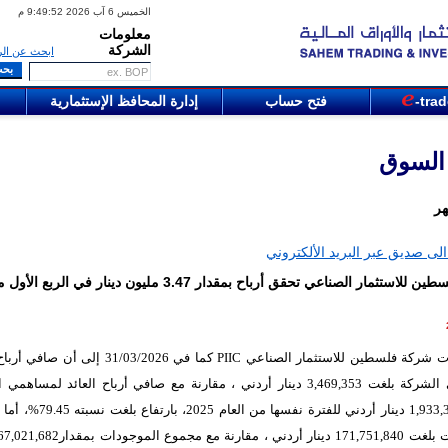
الخميس 6 آب 2026 9:49:52 م
معلومات
الشركة
ابحث عن الر
-tra
فتح حساب
إدارة المحافظ الإستثمارية
 السوق
هر
لى صديق عبر البريد الألكتروني
شركة فلسطين للاستثمار الصناعي تحقق أرباح بمقدار 3.47 مليون دينار في الربع ال
ات شركة فلسطين للاستثمار الصناعي
PIIC
كما في 31/03/2026 إلى أن صافي أ
لمساهمي الشركة بلغت 3,469,353 دينار أردني ، مقارنة مع صافي أرباح العائد لمساه
بمقدار1,933,319 دينار أردني للفترة نفسها من الع