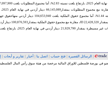
أردني ، مقارنة مع
بلغت نسبته 1.44%، أما مجموع حقوق الملكية بلغت 104,653,940 دينار أردني
22,428,320
JD
، مقارنة مع مجموع حقوق الملكية بمقدا
حقوق جهات غير مسيطرة بمقدار 21,929,790 دينار أردني في نهاية 
|
الرسائل القصيرة
|
فتح حساب
|
اتصل بنا
|
أخبار
|
تقارير و أبحات
|
إ
 عضو في بورصة فلسطين للاوراق المالية مرخصة من هيئة سوق رأس المال الفلسطينية 