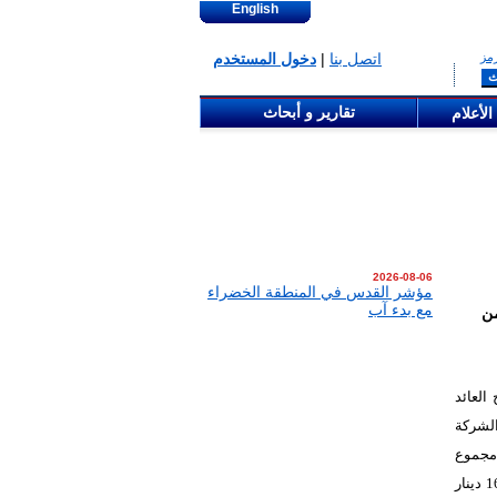
English
مز
اتصل بنا
|
دخول المستخدم
تقارير و أبحاث
الأعلام
2026-08-06
مؤشر القدس في المنطقة الخضراء
مع بدء آب
أول من
رباح العائد
مي الشركة
ام 2025، بارتفاع بلغت نسبته 79.45%، أما مجموع
الموجودات بلغت 171,751,840 دينار أردني ، مقارنة مع مجموع الموجودات بمقدار167,021,682 دينار