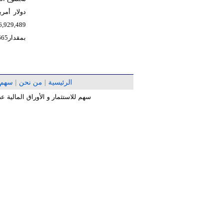
46,929,489 دولار أمريكي منهاحقوق جهات غير مسيطر
بمقدار48,329,665 دولار أمريكي في نهاية العام 2025، بانخفاض بلغت نسبته 2.9%.
الرئيسية
|
من نحن
|
سهم
سهم للاستثمار و الأوراق المالية