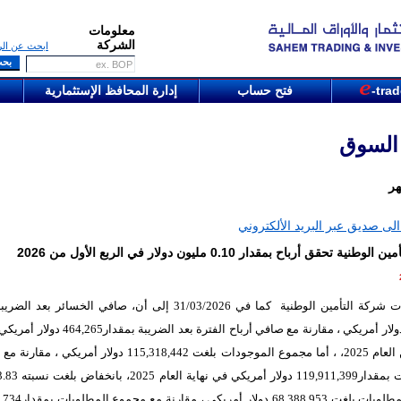
معلومات
الشركة
ابحث عن الر
-tra
فتح حساب
إدارة المحافظ الإستثمارية
 السوق
هر
لى صديق عبر البريد الألكتروني
ية تحقق أرباح بمقدار 0.10 مليون دولار في الربع الأول من 2026
ات شركة
التأمين الوطنية
كما في 31/03/2026 إلى أن، صافي الخسائر بعد الض
101,753 دولار أمريكي ، مقارنة مع صافي أرباح الفترة بعد الضريبة 
نفسها من العام 2025، ، أما مجموع الموجودات بلغت 115,318,442 دولار أمريكي
مجموع المطلوبات بلغت 68,388,953 دول