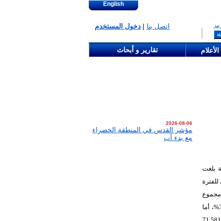
English
مز
اتصل بنا
|
دخول المستخدم
تقارير و أبحاث
الأعلام
2026-08-06
مؤشر القدس في المنطقة الخضراء
مع بدء آب
ريبة بلغت
بمقدار464,265 دولار أمريكي للفترة
 ، مقارنة مع مجموع
الموجودات بمقدار119,911,399 دولار أمريكي في نهاية العام 2025، بانخفاض بلغت نسبته 3.83%، أما
ار أمريكي ، مقارنة مع مجموع المطلوبات بمقدار71,581,734