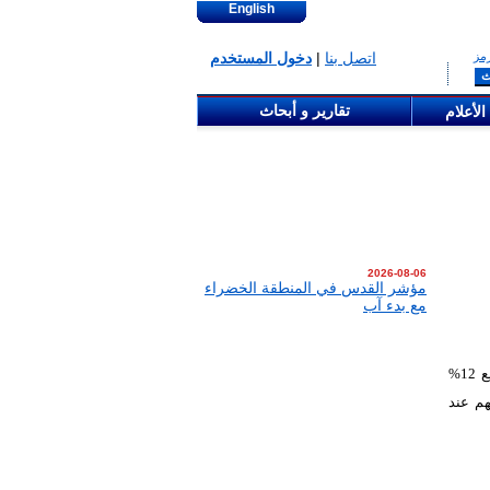
English
مز
اتصل بنا
|
دخول المستخدم
تقارير و أبحاث
الأعلام
2026-08-06
مؤشر القدس في المنطقة الخضراء
مع بدء آب
، باجتماعها بتاريخ 30/04/2026، توزيع 12%
لمقرّة 5% من سعر السهم عند