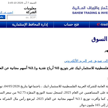
الجمعة 7 آب 2026 3:45:10
معلومات
الشركة
ابحث عن الر
-tra
فتح حساب
إدارة المحافظ الإستثمارية
 السوق
هر
لى صديق عبر البريد الألكتروني
العربية الفلسطينية للاستثمار-ايبك تقر بتوزيع 5% أرباح نقدية و3.1% أسهم مجانية 
أرباح نقدية على المساهمين عن العام 2025، لتسجل نسبة التوزيع ال
مليون دولار.