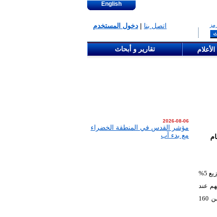
English
مز
اتصل بنا
|
دخول المستخدم
تقارير و أبحاث
الأعلام
2026-08-06
مؤشر القدس في المنطقة الخضراء
مع بدء آب
عن العام
أقرت الهيئة العامة للشركة العربية الفلسطينية للاستثمار-ايبك ، باجتماعها بتاريخ 04/05/2026، توزيع 5%
مقرّة 2.75% من سعر السهم عند
الاستحقاق. كما وأقرت توزيع 3.1% أسهم مجانية عن العام 2025، ليرتفع رأس مال الشركة من 160