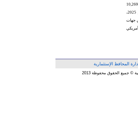
 بلغت نسبته 3.63%، أما مجموع المطلوبات بلغت 10,269,142
دولار أمريكي ، مقارنة مع مجموع المطلوبات بمقدار9,960,376 دولار أمريكي في نهاية العام 2025،
أمريكي منهاحقوق جهات
ة بمقدار13,030,398 دولار أمريكي
دارة المحافظ الإستثمارية
© جميع الحقوق محفوظة 2013