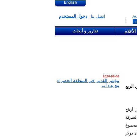
English
مز
اتصل بنا
|
دخول المستخدم
تقارير و أبحاث
الأعلام
2026-08-06
مؤشر القدس في المنطقة الخضراء
مع بدء آب
 0.54 مليون دولار في الربع
ن صافي أرباح
همي الشركة
ام 2025، بانخفاض بلغت نسبته 20.51%، أما مجموع
الموجودات بلغت 23,825,520 دولار أمريكي ، مقارنة مع مجموع الموجودات بمقدار22,990,774 دولار