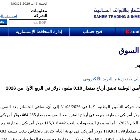
الجمعة 7 آب 2026 4:03:21
معلومات
الشركة
ابحث عن الر
-tra
فتح حساب
إدارة المحافظ الإستثمارية
 السوق
هر
لى صديق عبر البريد الألكتروني
ية تحقق أرباح بمقدار 0.10 مليون دولار في الربع الأول من 2026
ات شركة
التأمين الوطنية
كما في 31/03/2026 إلى أن، صافي الخسائر بعد الض
101,753 دولار أمريكي ، مقارنة مع صافي أرباح الفترة بعد الضريبة 
نفسها من العام 2025، ، أما مجموع الموجودات بلغت 115,318,442 دولار أمريكي
مجموع المطلوبات بلغت 68,388,953 دول