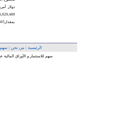
46,929,489 دولار أمريكي منهاحقوق جهات غير مسيطر
بمقدار48,329,665 دولار أمريكي في نهاية العام 2025، بانخفاض بلغت نسبته 2.9%.
الرئيسية
|
من نحن
|
سهم
سهم للاستثمار و الأوراق المالية