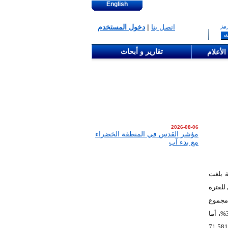
English
مز
اتصل بنا
|
دخول المستخدم
تقارير و أبحاث
الأعلام
2026-08-06
مؤشر القدس في المنطقة الخضراء
مع بدء آب
ريبة بلغت
بمقدار464,265 دولار أمريكي للفترة
 ، مقارنة مع مجموع
الموجودات بمقدار119,911,399 دولار أمريكي في نهاية العام 2025، بانخفاض بلغت نسبته 3.83%، أما
ار أمريكي ، مقارنة مع مجموع المطلوبات بمقدار71,581,734